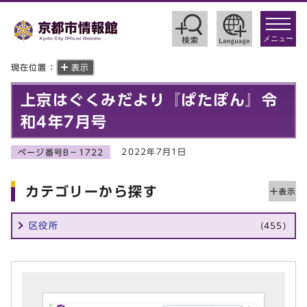
toggle
navigat
メニュー
現在位置：
表示
上京はぐくみだより『ぱたぽん』令
和4年7月号
2022年7月1日
ページ番号B－1722
カテゴリーから探す
区役所
(455)