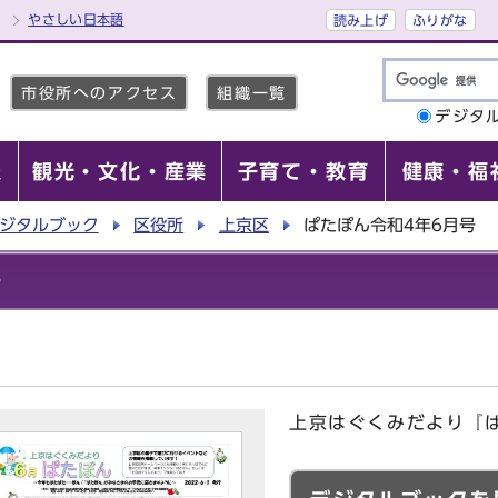
やさしい日本語
読み上げ
ふりがな
市役所へのアクセス
組織一覧
デジタ
報
観光・文化・産業
子育て・教育
健康・福
ジタルブック
区役所
上京区
ぱたぽん令和4年6月号
号
上京はぐくみだより『