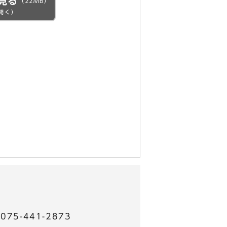
見る
（22MB）
開く）
5-441-2873