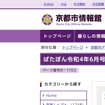
English
한글
中文簡体
中文繁體
トップページ
暮らしの情
現在位置：
トップページ
京都市デ
ぱたぽん令和4年6月
ページ番号B－1702
カテゴリーから探す
Home
市民しんぶん
(1258)