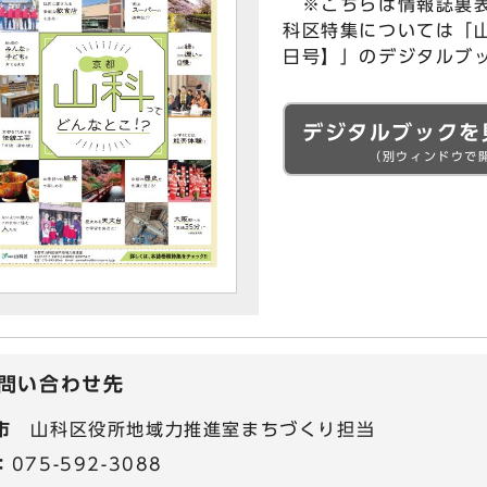
※こちらは情報誌裏表
科区特集については「山
日号】」のデジタルブ
デジタルブックを
（別ウィンドウで
問い合わせ先
市
山科区役所地域力推進室まちづくり担当
：
075-592-3088