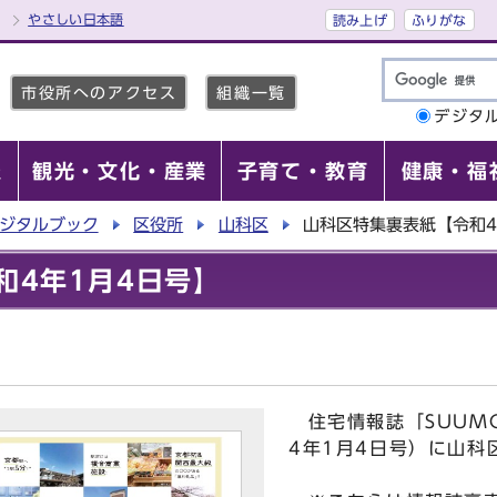
やさしい日本語
読み上げ
ふりがな
市役所へのアクセス
組織一覧
デジタ
報
観光・文化・産業
子育て・教育
健康・福
ジタルブック
区役所
山科区
山科区特集裏表紙【令和4
和4年1月4日号】
住宅情報誌「SUUM
4年1月4日号）に山科