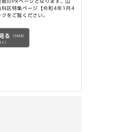
紙のPRページとなります。山
科区特集ページ【令和4年1月4
ックをご覧ください。
見る
（5MB）
開く）