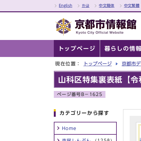
English
한글
中文簡体
中文繁體
トップページ
暮らしの情
現在位置：
トップページ
京都市デ
山科区特集裏表紙【令
ページ番号B－1625
カテゴリーから探す
Home
市民しんぶん
(1258)