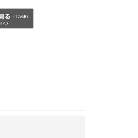
見る
（12MB）
開く）