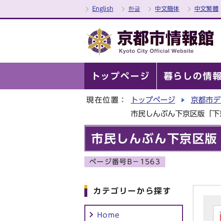
English
한글
中文簡体
中文繁體
トップページ
暮らしの情
現在位置：
トップページ
京都市デ
市民しんぶん下京区版「下
市民しんぶん下京区版
ページ番号B－1563
カテゴリーから探す
Home