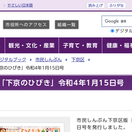
やさしい日本語
読み上げ
ふりがな
市役所へのアクセス
組織一覧
デジタ
報
観光・文化・産業
子育て・教育
健康・福
ジタルブック
市民しんぶん
下京区
京のひびき」令和4年1月15日号
「下京のひびき」令和4年1月15日号
市民しんぶん下京区版「
日号を発行しました。