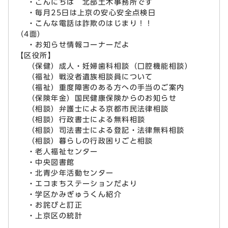
・こんにちは 北部土木事務所です
・毎月25日は上京の安心安全点検日
・こんな電話は詐欺のはじまり！！
（4面）
・お知らせ情報コーナーだよ
【区役所】
（保健）成人・妊婦歯科相談（口腔機能相談）
（福祉）戦没者遺族相談員について
（福祉）重度障害のある方への手当のご案内
（保険年金）国民健康保険からのお知らせ
（相談）弁護士による京都市民法律相談
（相談）行政書士による無料相談
（相談）司法書士による登記・法律無料相談
（相談）暮らしの行政困りごと相談
・老人福祉センター
・中央図書館
・北青少年活動センター
・エコまちステーションだより
・学区かみぎゅうくん紹介
・お詫びと訂正
・上京区の統計