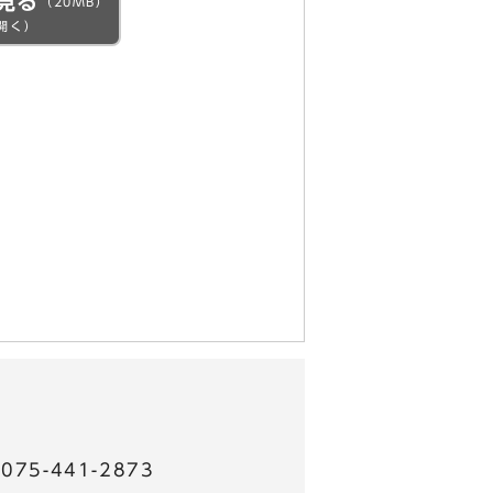
見る
（20MB）
開く）
5-441-2873