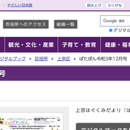
やさしい日本語
読み上げ
ふりがな
市役所へのアクセス
組織一覧
デジタ
報
観光・文化・産業
子育て・教育
健康・福
ジタルブック
区役所
上京区
ぱたぽん令和3年12月号
号
上京はぐくみだより『ぱ