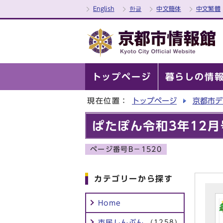
English
한글
中文簡体
中文繁體
トップページ
暮らしの情
現在位置：
トップページ
京都市デ
ぱたぽん令和3年12月
ページ番号B－1520
カテゴリーから探す
Home
市民しんぶん
(1258)