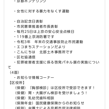
・京都ホンデリング
・女性に対する暴力をなくす運動
・自治記念日表彰
・市民憲章推進者市長表彰
・毎月25日は上京の安心安全点検日
・119番上京消防署です
・令和3年 年末の交通事故防止市民運動
・エコまちステーションだより
・こんにちは 北部土木事務所です
・区社協通信
・犯罪被害者支援に係る啓発パネル展の実施につい
て
（4面）
・お知らせ情報コーナー
【区役所】
（保健）「胸部検診」は区役所で受診できます！
（保健）胃・大腸がん検診を受けましょう！
（保健）乳幼児歯科相談
（保険年金）国民健康保険からのお知らせ
（相談）弁護士による京都市民法律相談