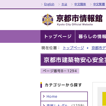
English
한글
中文簡体
中文繁體
トップページ
暮らしの情
現在位置：
トップページ
京都市デ
京都市建築物安心安全
ページ番号B－1294
カテゴリーから探す
Home
市民しんぶん
(1259)