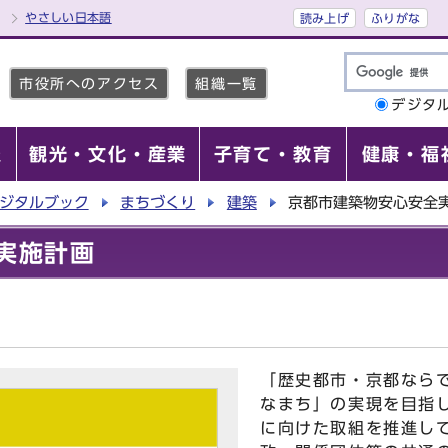
やさしい日本語
読み上げ
ふりがな
市役所へのアクセス
組織一覧
デジタ
報
観光・文化・産業
子育て・教育
健康・福
ジタルブック
まちづくり
建築
京都市建築物安心安全
実施計画
「歴史都市・京都なら
なまち」の実現を目指
に向けた取組を推進し