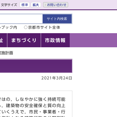
文字サイズ
標準
拡大
お問い合わせ
ルブック内
京都市サイト全体
祉
まちづくり
市政情報
実施計画
2021年3月24日
ではの，しなやかに強く持続可能
し，建築物の安全確保と質の向上
ていくうえで，市民・事業者・行