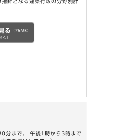
の指針となる建築行政の分野別計
見る
（76MB）
開く）
時30分まで、 午後1時から3時まで