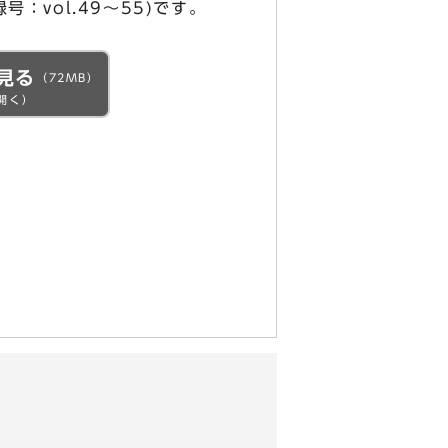
号：vol.49～55)です。
見る
（72MB）
開く）