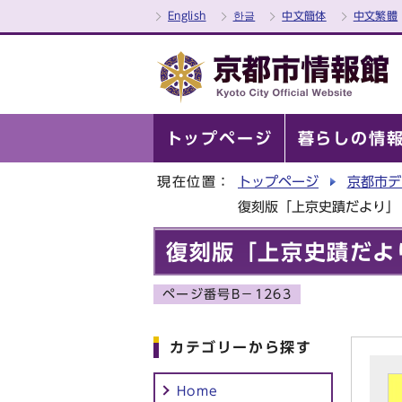
English
한글
中文簡体
中文繁體
トップページ
暮らしの情
現在位置：
トップページ
京都市デ
復刻版「上京史蹟だより」
復刻版「上京史蹟だよ
ページ番号B－1263
カテゴリーから探す
Home