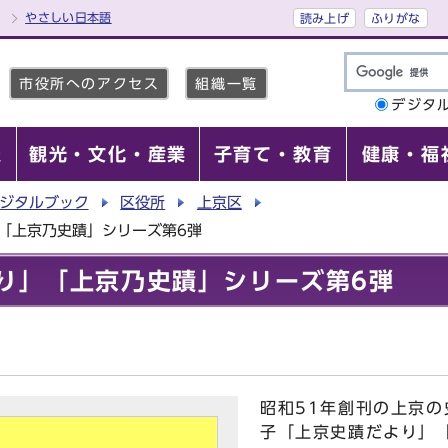
やさしい日本語
読み上げ
ふりがな
市役所へのアクセス
組織一覧
デジタ
報
観光・文化・産業
子育て・教育
健康・福
ジタルブック
区役所
上京区
「上京乃史蹟」シリーズ第6弾
り」「上京乃史蹟」シリーズ第6弾
昭和51年創刊の上京
子「上京史蹟だより」