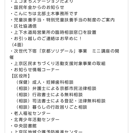
・エコまちステーションだより
・国民年金からのお知らせ
・こんにちは北部土木事務所です
・児童扶養手当・特別児童扶養手当の制度のご案内
・区社協通信
・上下水道局営業所の臨時相談窓口を設置
・お引っ越しのご連絡はお早めに！
（4面）
・次世代下宿「京都ソリデール」事業 ミニ講座の開
催
・上京区民まちづくり活動支援対象事業の取組
・お知らせ情報コーナー
【区役所】
（保健）成人・妊婦歯科相談
（相談）弁護士による京都市民法律相談
（相談）行政書士による無料相談
（相談）司法書士による登記・法律無料相談
（相談）暮らしの行政困りごと相談
・老人福祉センター
・北青少年活動センター
・中央図書館
・上京区地域介護予防推進センター