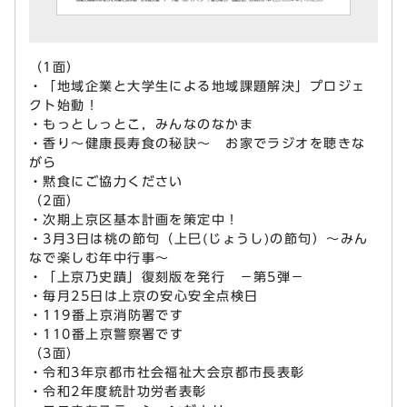
（1面）
・「地域企業と大学生による地域課題解決」プロジェ
クト始動！
・もっとしっとこ，みんなのなかま
・香り～健康長寿食の秘訣～ お家でラジオを聴きな
がら
・黙食にご協力ください
（2面）
・次期上京区基本計画を策定中！
・3月3日は桃の節句（上巳(じょうし)の節句）～みん
なで楽しむ年中行事～
・「上京乃史蹟」復刻版を発行 －第5弾－
・毎月25日は上京の安心安全点検日
・119番上京消防署です
・110番上京警察署です
（3面）
・令和3年京都市社会福祉大会京都市長表彰
・令和2年度統計功労者表彰