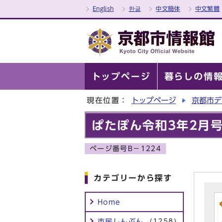
English
한글
中文簡体
中文繁體
トップページ
暮らしの情
現在位置：
トップページ
京都市デ
ぱたぽん令和3年2月
ページ番号B－1224
カテゴリーから探す
Home
市民しんぶん
(1258)