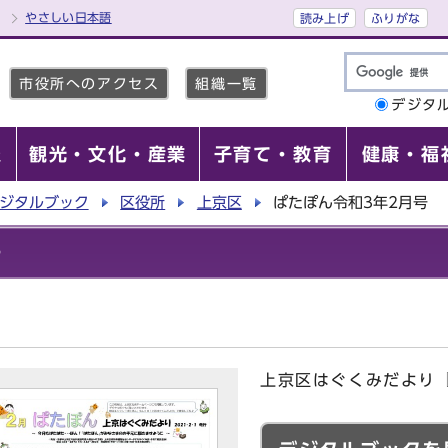
やさしい日本語
読み上げ
ふりがな
市役所へのアクセス
組織一覧
デジタ
報
観光・文化・産業
子育て・教育
健康・福
ジタルブック
区役所
上京区
ぱたぽん令和3年2月号
号
上京区はぐくみだより