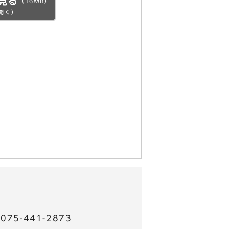
見る
（16MB）
開く）
5-441-2873