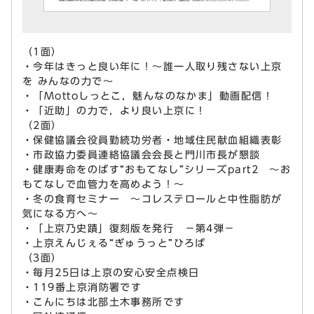
（1面）
・今年はきっと良い年に！～誰一人取り残さない上京
を みんなの力で～
・「Mottoしっとこ，魅んなのなかま」動画配信！
・「近助」の力で，より良い上京に！
（2面）
・保健協議会役員勤続功労者・地域住民献血組織表彰
・市政協力委員連絡協議会会長と門川市長が懇談
・健康寿命をのばす“おもてなし”シリーズpart2 ～お
もてなしで血管力を高めよう！～
・冬の食育セミナー ～コレステロールと中性脂肪が
気になる方へ～
・「上京乃史蹟」復刻版を発行 －第4弾－
・上京えんじぇる“ぎゅうっと”ひろば
（3面）
・毎月25日は上京の安心安全点検日
・119番上京消防署です
・こんにちは北部土木事務所です