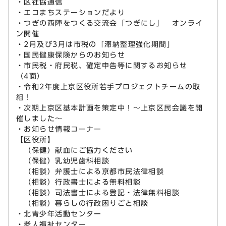
・区社協通信
・エコまちステーションだより
・つぎの西陣をつくる交流会「つぎにし」 オンライ
ン開催
・2月及び3月は市税の「滞納整理強化期間」
・国民健康保険からのお知らせ
・市民税・府民税、確定申告等に関するお知らせ
（4面）
・令和2年度上京区役所若手プロジェクトチームの取
組！
・次期上京区基本計画を策定中！～上京区民会議を開
催しました～
・お知らせ情報コーナー
【区役所】
（保健）献血にご協力ください
（保健）乳幼児歯科相談
（相談）弁護士による京都市民法律相談
（相談）行政書士による無料相談
（相談）司法書士による登記・法律無料相談
（相談）暮らしの行政困りごと相談
・北青少年活動センター
・老人福祉センター