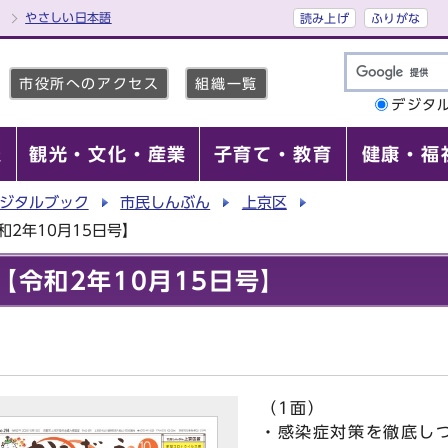
やさしい日本語
読み上げ
ふりがな
市役所へのアクセス
組織一覧
デジタ
報
観光・文化・産業
子育て・教育
健康・福
ジタルブック
市民しんぶん
上京区
2年10月15日号】
令和2年10月15日号】
（1面）
・感染症対策を徹底し