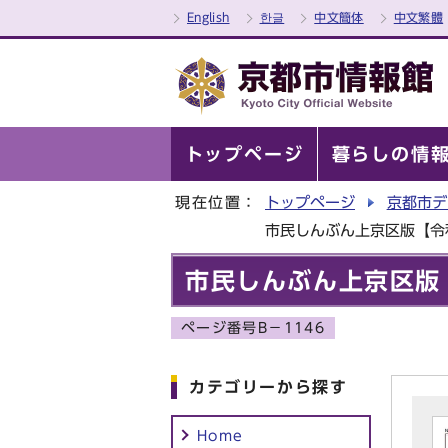
English
한글
中文簡体
中文繁體
トップページ
暮らしの情
現在位置：
トップページ
京都市デ
市民しんぶん上京区版【令和
市民しんぶん上京区版【
ページ番号B－1146
カテゴリーから探す
Home