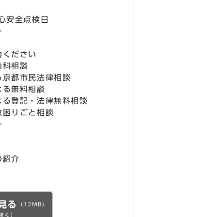
心安全点検日
ー
力ください
歯科相談
京都市民法律相談
る無料相談
る登記・法律無料相談
困りごと相談
ー
の紹介
見る
（12MB）
開く）