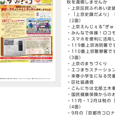
秋を満喫しませんか
・上京区民ふれあい史
・「上京史蹟だより」
（2面）
・上京えんじぇる”ぎゅ
・みんなで体操！ロコ
・スマホを便利に活用
・119番上京消防署で
・110番上京警察署で
（3面）
・上京のまちづくり
・エコまちステーショ
・来春小学生になる児
・区社協通信
・こんにちは北部土木
・国民健康保険からの
・11月・12月は税の
（4面）
・9月の「京都市コロ