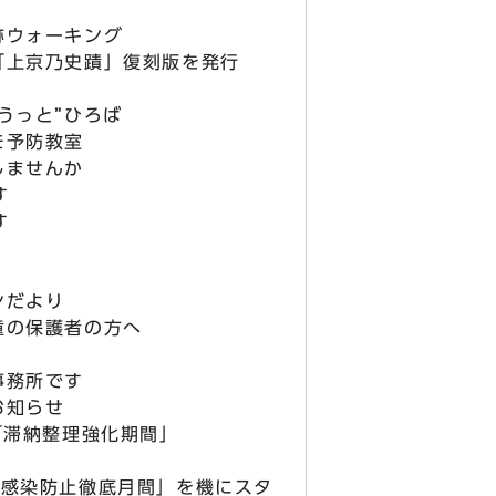
跡ウォーキング
「上京乃史蹟」復刻版を発行
うっと”ひろば
モ予防教室
しませんか
す
す
ンだより
童の保護者の方へ
事務所です
お知らせ
「滞納整理強化期間」
ナ感染防止徹底月間」を機にスタ