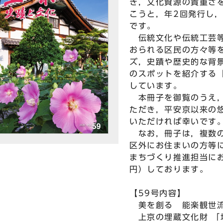
き，文化資源の貴重さ
こうと，年2回発行し
です。
伝統文化や伝統工芸等
おられる区民の方々等
ズ，史蹟や歴史的な背
のスポットを紹介する
しています。
本冊子を御覧のうえ，
ただき，平安京以来の
いただければ幸いです
なお，冊子は，複数の
区外にお住まいの方等
まちづくり推進担当にお
円）しております。
【59号内容】
美を創る 能楽観世流
上京の埋蔵文化財 「