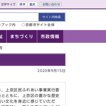
文字サイズ
標準
拡大
お問い合わせ
ルブック内
京都市サイト全体
祉
まちづくり
市政情報
号
2020年9月15日
は，上京区民ふれあい事業実行委
会とともに，上京区の豊かな歴史
高い文化を身近に感じていただ