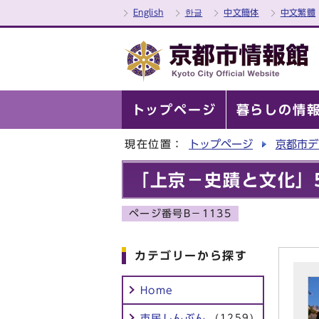
English
한글
中文簡体
中文繁體
トップページ
暮らしの情
現在位置：
トップページ
京都市デ
「上京－史蹟と文化」
ページ番号B－1135
カテゴリーから探す
Home
市民しんぶん
(1259)