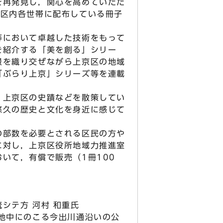
を再発見し，関心を高めていただ
，区内各世帯に配布している冊子
において卓越した技術をもって
を紹介する「美を創る」シリー
景を織り交ぜながら上京区の地域
「ぶらり上京」シリーズ等を連載
上京区の史蹟などを散策してい
悠久の歴史と文化を身近に感じて
。
部数を必要とされる区民の方や
に対し，上京区役所地域力推進室
いて，有償で販売（1冊100
シテ方 河村 和重氏
地中にのこる今出川通沿いの公