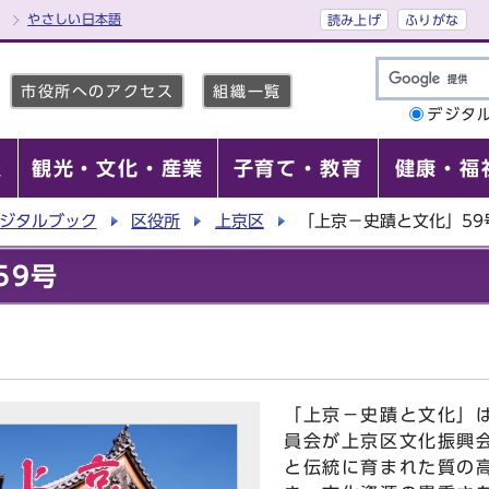
やさしい日本語
読み上げ
ふりがな
市役所へのアクセス
組織一覧
デジタ
報
観光・文化・産業
子育て・教育
健康・福
ジタルブック
区役所
上京区
「上京－史蹟と文化」59
59号
「上京－史蹟と文化」
員会が上京区文化振興
と伝統に育まれた質の