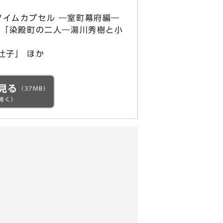
イムカプセル ―室町幕府編―
「染殿町の二人―湯川秀樹と小
辻子」 ほか
見る
（37MB）
開く）