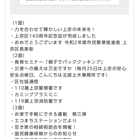
（1面）
・力を合わせて輝かしい上京の未来を！
・上京区140周年記念誌が完成しました
・おめでとうございます 令和2年度市民憲章推進者 上
京区長表彰
（2面）
・食育セミナー「親子でパッククッキング」
・災害への備えは万全ですか（毎月25日は上京の安心
安全点検日，こんにちは北部土木事務所です）
・区社協通信
・110番上京警察署です
・カミングプラスミニ
・119番上京消防署です
（3面）
・お家で手軽にできる運動 第三弾
・エコまちステーションだより
・空き家の相続相談会を開催！
・国民健康保険からのお知らせ