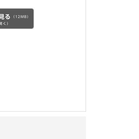
見る
（12MB）
開く）