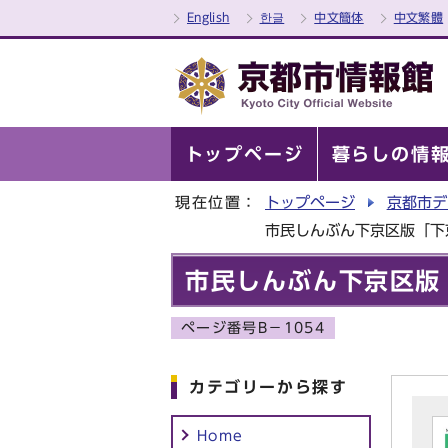
English
한글
中文簡体
中文繁體
トップページ
暮らしの情
現在位置：
トップページ
京都市デ
市民しんぶん下京区版「下
市民しんぶん下京区版
ページ番号B－1054
カテゴリーから探す
Home