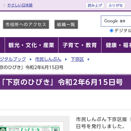
やさしい日本語
読み上げ
ふりがな
市役所へのアクセス
組織一覧
デジタ
報
観光・文化・産業
子育て・教育
健康・福
ジタルブック
市民しんぶん
下京区
京のひびき」令和2年6月15日号
「下京のひびき」令和2年6月15日号
市民しんぶん下京区版「
日号を発行しました。