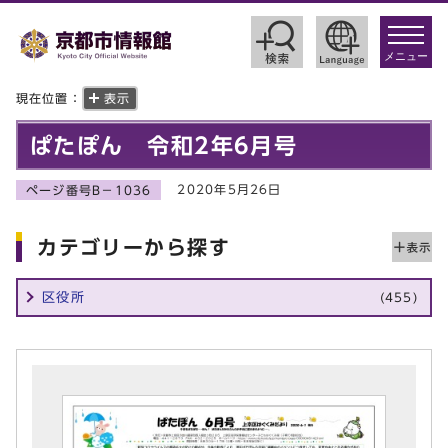
toggle
navigat
メニュー
現在位置：
表示
ぱたぽん 令和2年6月号
2020年5月26日
ページ番号B－1036
カテゴリーから探す
区役所
(455)