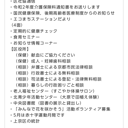
・区社協通信
・令和2年度介護保険料通知書をお送りします
・国民健康保険，後期高齢者医療制度からのお知らせ
・エコまちステーションだより
（4面）
・定期的に健康チェック
・食育セミナー
・お知らせ情報コーナー
【区役所】
（保健）献血にご協力ください
（保健）成人・妊婦歯科相談
（相談）弁護士による京都市民法律相談
（相談）行政書士による無料相談
（相談）司法書士による登記・法律無料相談
（相談）暮らしの行政困りごと相談
・老人福祉センター（すこやか体操サロン）
・北青少年活動センター（大原で田植え体験）
・中央図書館（図書の展示と貸出し）
・「みんなで花を咲かそう」活動ボランティア募集
・5月は赤十字運動月間です
・上京区の統計