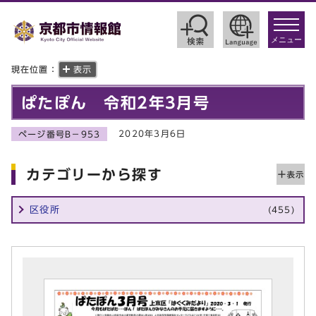
toggle
navigat
メニュー
現在位置：
表示
ぱたぽん 令和2年3月号
2020年3月6日
ページ番号B－953
カテゴリーから探す
区役所
(455)