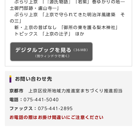
ぶらり上京 「『源氏物語』「若紫」巻ゆかりの地―
土御門邸跡・盧山寺―」
ぶらり上京 「上京で守られてきた明治洋風建築 そ
の三」
新・上京の昔ばなし 「御所の東を護る梨木神社」
トピックス 「上京の辻子」 ほか
デジタルブックを見る
（36MB）
（別ウィンドウで開く）
お問い合わせ先
京都市
上京区役所地域力推進室まちづくり推進担当
電話：
075-441-5040
ファックス：
075-441-2895
お電話の際はお掛け間違いにご注意ください