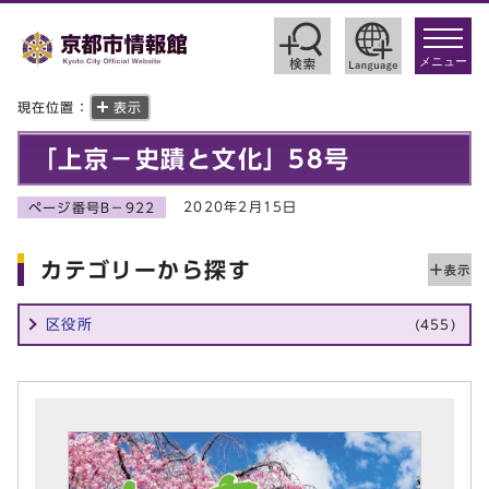
toggle
navigat
メニュー
現在位置：
表示
「上京－史蹟と文化」58号
2020年2月15日
ページ番号B－922
カテゴリーから探す
区役所
(455)