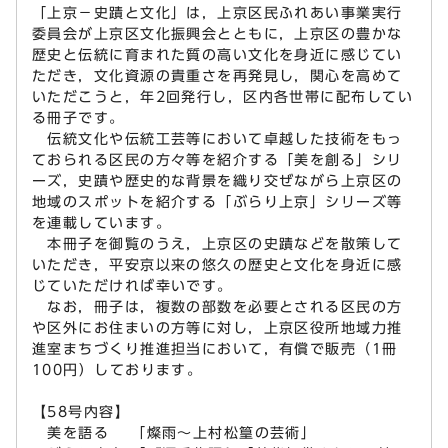
「上京－史蹟と文化」は，上京区民ふれあい事業実行
委員会が上京区文化振興会とともに，上京区の豊かな
歴史と伝統に育まれた質の高い文化を身近に感じてい
ただき，文化資源の貴重さを再発見し，関心を高めて
いただこうと，年2回発行し，区内各世帯に配布してい
る冊子です。
伝統文化や伝統工芸等において卓越した技術をもっ
ておられる区民の方々等を紹介する「美を創る」シリ
ーズ，史蹟や歴史的な背景を織り交ぜながら上京区の
地域のスポットを紹介する「ぶらり上京」シリーズ等
を連載しています。
本冊子を御覧のうえ，上京区の史蹟などを散策して
いただき，平安京以来の悠久の歴史と文化を身近に感
じていただければ幸いです。
なお，冊子は，複数の部数を必要とされる区民の方
や区外にお住まいの方等に対し，上京区役所地域力推
進室まちづくり推進担当において，有償で販売（1冊
100円）しております。
【58号内容】
美を語る 「燦雨～上村松篁の芸術」