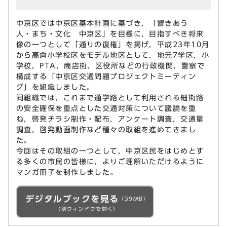
中京区では中京区基本計画に基づき，「響きあう
人・まち・文化 中京区」を目標に，目指すべき将来
像の一つとして「通りの復権」を掲げ，平成23年10月
から高倉小学校区をモデル地区として，地元7学区，小
学校，PTA，商店街，区役所などの行政機関，警察で
構成する「中京区交通問題プロジェクトミーティン
グ」を組織しました。
同組織では，これまで通学路として利用される細街路
の安全確保を重点とした交通対策について議論を重
ね，啓発チラシ制作・配布，アンケート調査，交通量
調査，啓発動画制作など種々の取組を進めてきまし
た。
今回はその取組の一つとして，中京区民をはじめとす
る多くの市民の皆様に，よりご理解いただけるように
マンガ冊子を制作しました。
デジタルブックを見る
（39MB）
（別ウィンドウで開く）