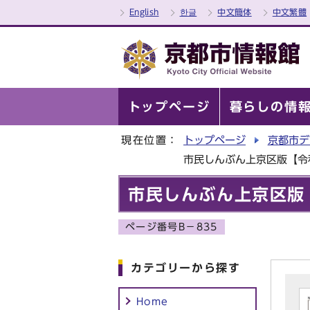
English
한글
中文簡体
中文繁體
トップページ
暮らしの情
現在位置：
トップページ
京都市デ
市民しんぶん上京区版【令
市民しんぶん上京区版
ページ番号B－835
カテゴリーから探す
Home