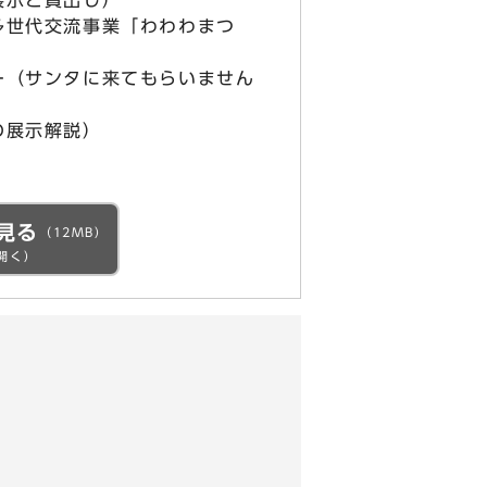
展示と貸出し）
多世代交流事業「わわわまつ
ー（サンタに来てもらいません
の展示解説）
見る
（12MB）
開く）