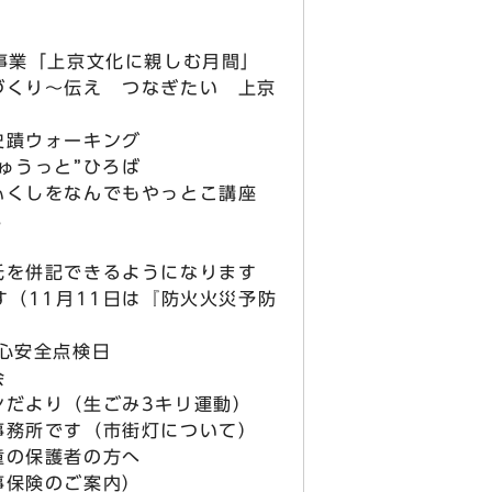
事業「上京文化に親しむ月間」
くり～伝え つなぎたい 上京
蹟ウォーキング
ゅうっと”ひろば
くしをなんでもやっとこ講座
s
氏を併記できるようになります
す（11月11日は『防火火災予防
心安全点検日
会
ンだより（生ごみ3キリ運動）
事務所です（市街灯について）
童の保護者の方へ
事保険のご案内）