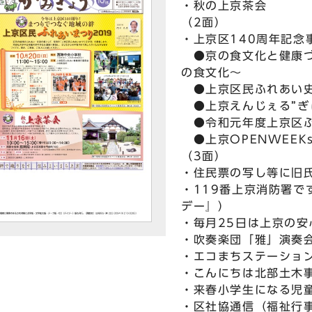
・秋の上京茶会
（2面）
・上京区140周年記念
●京の食文化と健康づ
の食文化～
●上京区民ふれあい史
●上京えんじぇる”ぎ
●令和元年度上京区ふ
●上京OPENWEEK
（3面）
・住民票の写し等に旧
・119番上京消防署で
デー』）
・毎月25日は上京の安
・吹奏楽団「雅」演奏
・エコまちステーショ
・こんにちは北部土木
・来春小学生になる児
・区社協通信（福祉行