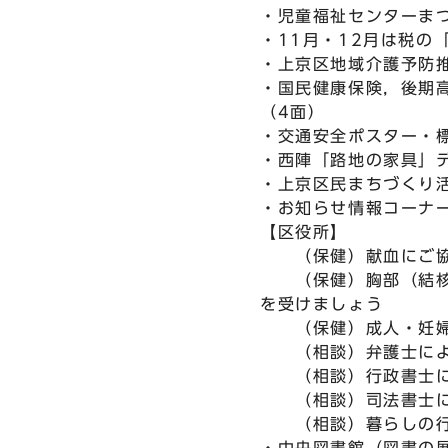
・児童福祉センターま
・11月・12月は税の
・上京区地域介護予防
・国民健康保険，後期
（4面）
・交通安全ポスター・
・西陣「路地の家具」
・上京区民まちづくり
・お知らせ情報コーナ
【区役所】
（保健）献血にご協
（保健）胸部（結核
を受けましょう
（保健）成人・妊婦
（相談）弁護士によ
（相談）行政書士に
（相談）司法書士に
（相談）暮らしの行