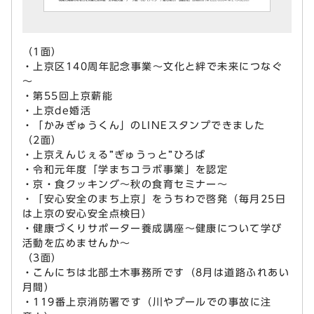
（1面）
・上京区140周年記念事業～文化と絆で未来につなぐ
～
・第55回上京薪能
・上京de婚活
・「かみぎゅうくん」のLINEスタンプできました
（2面）
・上京えんじぇる”ぎゅうっと”ひろば
・令和元年度「学まちコラボ事業」を認定
・京・食クッキング～秋の食育セミナー～
・「安心安全のまち上京」をうちわで啓発（毎月25日
は上京の安心安全点検日）
・健康づくりサポーター養成講座～健康について学び
活動を広めませんか～
（3面）
・こんにちは北部土木事務所です（8月は道路ふれあい
月間）
・119番上京消防署です（川やプールでの事故に注