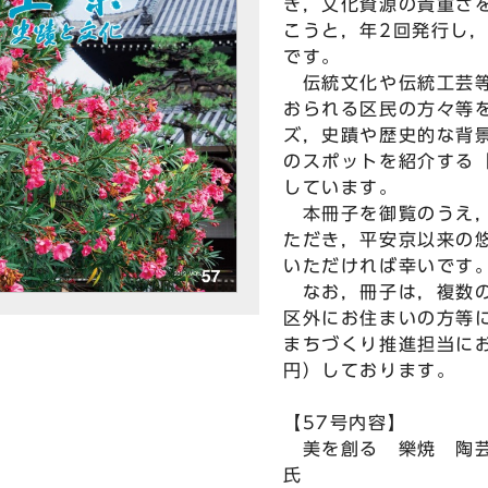
き，文化資源の貴重さ
こうと，年2回発行し
です。
伝統文化や伝統工芸等
おられる区民の方々等
ズ，史蹟や歴史的な背
のスポットを紹介する
しています。
本冊子を御覧のうえ，
ただき，平安京以来の
いただければ幸いです
なお，冊子は，複数の
区外にお住まいの方等
まちづくり推進担当にお
円）しております。
【57号内容】
美を創る 樂焼 陶芸
氏