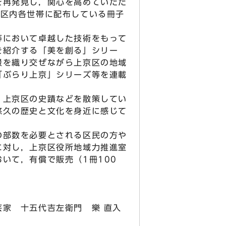
を再発見し，関心を高めていただ
，区内各世帯に配布している冊子
において卓越した技術をもって
を紹介する「美を創る」シリー
景を織り交ぜながら上京区の地域
「ぶらり上京」シリーズ等を連載
上京区の史蹟などを散策してい
悠久の歴史と文化を身近に感じて
。
部数を必要とされる区民の方や
に対し，上京区役所地域力推進室
いて，有償で販売（1冊100
家 十五代吉左衛門 樂 直入