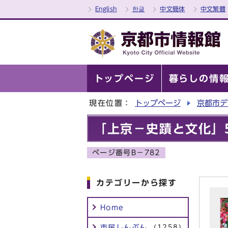
English
한글
中文簡体
中文繁體
トップページ
暮らしの情
現在位置：
トップページ
京都市デ
「上京－史蹟と文化」
ページ番号B－782
カテゴリーから探す
Home
市民しんぶん
(1258)