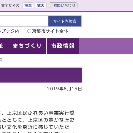
文字サイズ
標準
拡大
お問い合わせ
ルブック内
京都市サイト全体
祉
まちづくり
市政情報
号
2019年8月15日
は，上京区民ふれあい事業実行委
会とともに，上京区の豊かな歴史
高い文化を身近に感じていただ