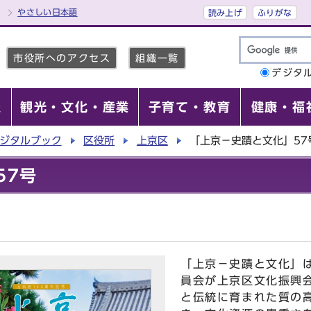
やさしい日本語
読み上げ
ふりがな
市役所へのアクセス
組織一覧
デジタ
報
観光・文化・産業
子育て・教育
健康・福
ジタルブック
区役所
上京区
「上京－史蹟と文化」57
57号
「上京－史蹟と文化」
員会が上京区文化振興
と伝統に育まれた質の