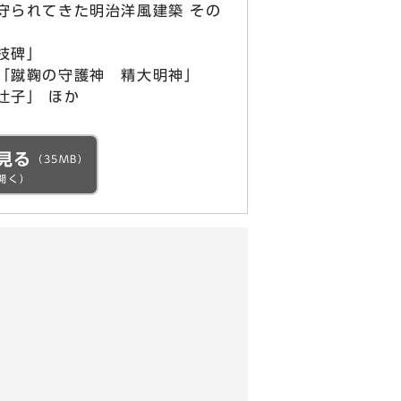
守られてきた明治洋風建築 その
技碑」
「蹴鞠の守護神 精大明神」
辻子」 ほか
見る
（35MB）
開く）