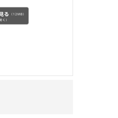
見る
（12MB）
開く）