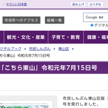
やさしい日本語
読み上げ
ふりがな
市役所へのアクセス
組織一覧
デジタ
報
観光・文化・産業
子育て・教育
健康・福
ジタルブック
市民しんぶん
東山区
ちら東山」令和元年7月15日号
「こちら東山」令和元年7月15日号
市民しんぶん東山区版「
号を発行しました。