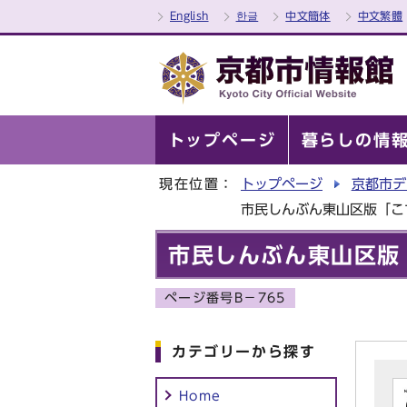
English
한글
中文簡体
中文繁體
トップページ
暮らしの情
現在位置：
トップページ
京都市デ
市民しんぶん東山区版「こ
市民しんぶん東山区版
ページ番号B－765
カテゴリーから探す
Home