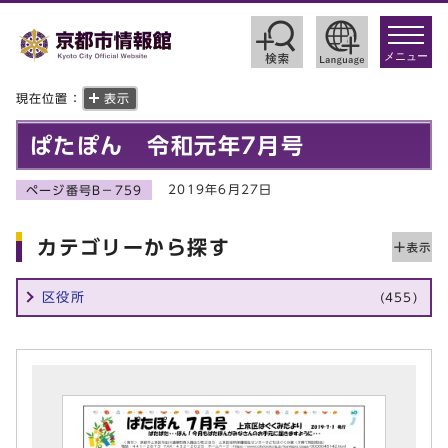
toggle
navigat
メニュー
現在位置：
表示
ぱたぽん 令和元年7月号
2019年6月27日
ページ番号B－759
カテゴリーから探す
区役所
(455)