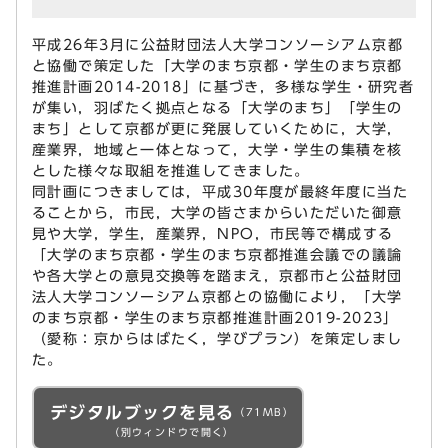
平成26年3月に公益財団法人大学コンソーシアム京都
と協働で策定した「大学のまち京都・学生のまち京都
推進計画2014-2018」に基づき，多様な学生・研究者
が集い，羽ばたく拠点となる「大学のまち」「学生の
まち」として京都が更に発展していくために，大学，
産業界，地域と一体となって，大学・学生の集積を核
とした様々な取組を推進してきました。
同計画につきましては，平成30年度が最終年度に当た
ることから，市民，大学の皆さまからいただいた御意
見や大学，学生，産業界，NPO，市民等で構成する
「大学のまち京都・学生のまち京都推進会議での議論
や各大学との意見交換等を踏まえ，京都市と公益財団
法人大学コンソーシアム京都との協働により，「大学
のまち京都・学生のまち京都推進計画2019-2023」
（愛称：京からはばたく，学びプラン）を策定しまし
た。
デジタルブックを見る
（71MB）
（別ウィンドウで開く）