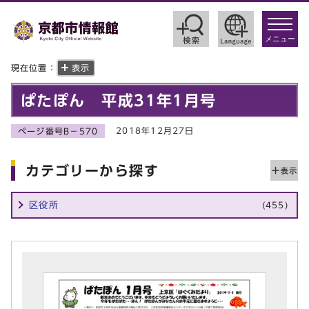
toggle
navigat
メニュー
現在位置：
表示
ぱたぽん 平成31年1月号
2018年12月27日
ページ番号B－570
カテゴリーから探す
区役所
(455)