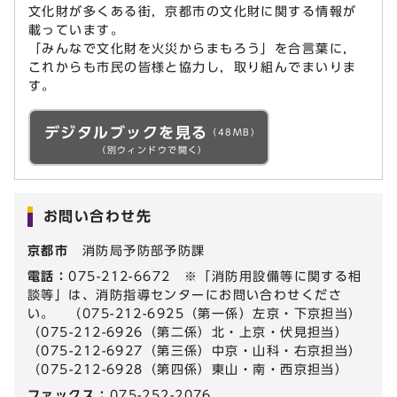
文化財が多くある街，京都市の文化財に関する情報が
載っています。
「みんなで文化財を火災からまもろう」を合言葉に，
これからも市民の皆様と協力し，取り組んでまいりま
す。
デジタルブックを見る
（48MB）
（別ウィンドウで開く）
お問い合わせ先
京都市
消防局予防部予防課
電話：
075-212-6672 ※「消防用設備等に関する相
談等」は、消防指導センターにお問い合わせくださ
い。 （075-212-6925（第一係）左京・下京担当）
（075-212-6926（第二係）北・上京・伏見担当）
（075-212-6927（第三係）中京・山科・右京担当）
（075-212-6928（第四係）東山・南・西京担当）
ファックス：
075-252-2076