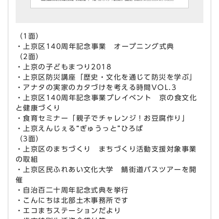
（1面）
・上京区140周年記念事業 オープニング式典
（2面）
・上京の子どもまつり2018
・上京区防災講座「歴史・文化を通じて防災を学ぶ」
・アナタの実家のカタづけを考える時間VOL.3
・上京区140周年記念事業プレイベント 京の食文化
と健康づくり
・食育セミナー「親子でチャレンジ！お豆腐作り」
・上京えんじぇる“ぎゅうっと”ひろば
（3面）
・上京区のまちづくり まちづくり活動支援対象事業
の取組
・上京区民ふれあい文化大学 鯖街道バスツアーを開
催
・自治百二十周年記念式典を挙行
・こんにちは北部土木事務所です
・エコまちステーションだより