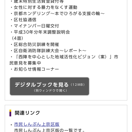
・歳末特別生活資金貸付等
・女性に対する暴力をなくす運動
・京都ホンデリング～本でひろがる支援の輪～
・区社協通信
・マイナンバー日曜交付
・平成30年分年末調整説明会
（4面）
・区総合防災訓練を開催
・区自衛消防隊訓練大会～レポート～
・「西陣を中心とした地域活性化ビジョン（案）」市
民意見を募集中
・お知らせ情報コーナー
デジタルブックを見る
（12MB）
（別ウィンドウで開く）
関連リンク
市民しんぶん上京区版
市民しんぶん上京区版の一覧です。