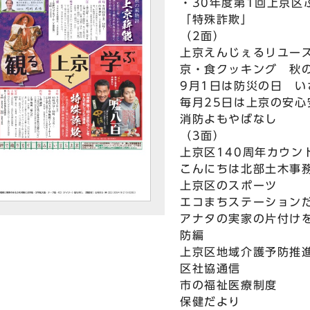
・30年度第1回上京区
「特殊詐欺」
（2面）
上京えんじぇるリユー
京・食クッキング 秋
9月1日は防災の日 
毎月25日は上京の安心
消防よもやばなし
（3面）
上京区140周年カウン
こんにちは北部土木事
上京区のスポーツ
エコまちステーション
アナタの実家の片付けを
防編
上京区地域介護予防推
区社協通信
市の福祉医療制度
保健だより