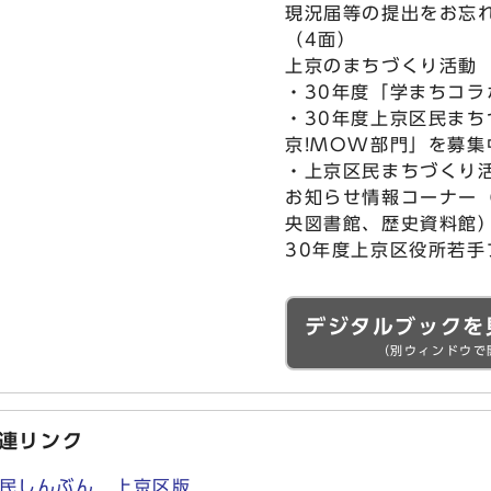
現況届等の提出をお忘
（4面）
上京のまちづくり活動
・30年度「学まちコラ
・30年度上京区民ま
京!MOW部門」を募集
・上京区民まちづくり
お知らせ情報コーナー
央図書館、歴史資料館
30年度上京区役所若
デジタルブックを
（別ウィンドウで
連リンク
民しんぶん 上京区版