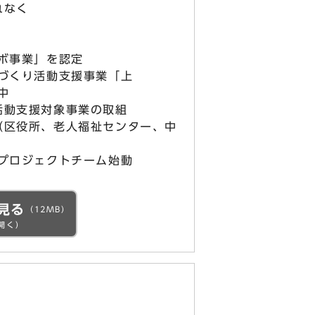
れなく
ボ事業」を認定
ちづくり活動支援事業「上
中
活動支援対象事業の取組
（区役所、老人福祉センター、中
）
手プロジェクトチーム始動
見る
（12MB）
開く）