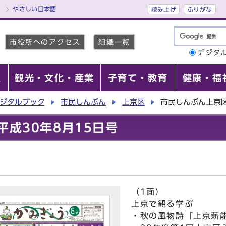
やさしい日本語
読み上げ
ふりがな
市役所へのアクセス
組織一覧
デジタ
報
観光・文化・産業
子育て・教育
健康・福
ジタルブック
市民しんぶん
上京区
市民しんぶん上京区
成30年8月15日号
（1面）
上京で観る学ぶ
・秋の風物詩「上京薪