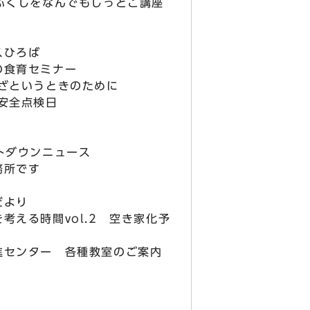
ふくしをなんでもしっとこ講座
スひろば
の食育セミナー
いざというときのために
安全点検日
トダウンニュース
務所です
だより
考える時間vol.2 空き家化予
進センター 各種教室のご案内