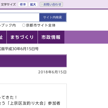
文字サイズ
標準
拡大
お問い合わせ
ルブック内
京都市サイト全体
祉
まちづくり
市政情報
版平成30年6月15日号
2018年6月15日
ってきた！
会う「上京区友釣り大会」参加者