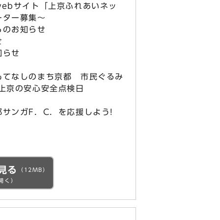
ebサイト「上京ふれあいネッ
ーター募集～
らのお知らせ
せ
知らせ
もてなしのまち京都 市民ぐるみ
は上京の安心安全点検日
サンガF．C．を応援しよう!
見る
（12MB）
開く）