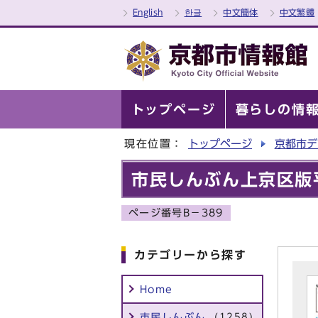
English
한글
中文簡体
中文繁體
トップページ
暮らしの情
現在位置：
トップページ
京都市デ
市民しんぶん上京区版平
ページ番号B－389
カテゴリーから探す
Home
市民しんぶん
(1258)