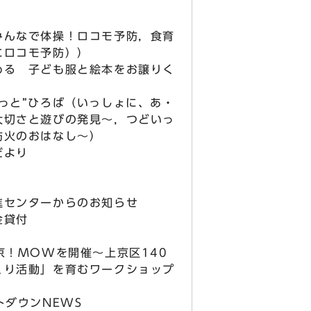
みんなで体操！ロコモ予防，食育
にロコモ予防））
める 子ども服と絵本をお譲りく
っと”ひろば（いっしょに、あ・
大切さと遊びの発見～，つどいっ
防火のおはなし～）
だより
進センターからのお知らせ
金貸付
京！MOWを開催～上京区140
くり活動」を育むワークショップ
トダウンNEWS