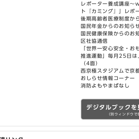
レポーター養成講座～w
ト『カミング』」レポ
後期高齢者医療制度か
国民年金からのお知ら
国民健康保険からのお
区社協通信
「世界一安心安全・お
推進運動」毎月25日
（4面）
西京極スタジアムで京都
おしらせ情報コーナー
消防よもやまばなし
デジタルブックを
（別ウィンドウで