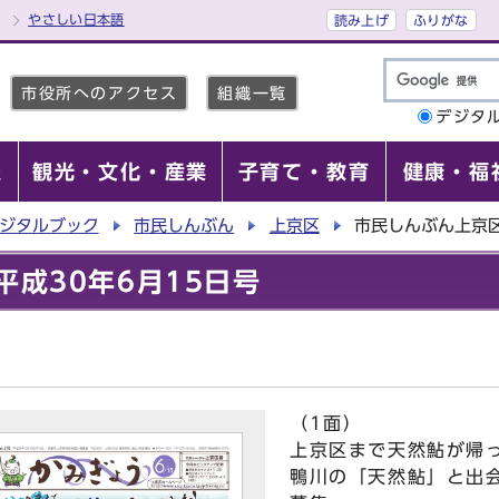
やさしい日本語
読み上げ
ふりがな
市役所へのアクセス
組織一覧
デジタ
報
観光・文化・産業
子育て・教育
健康・福
ジタルブック
市民しんぶん
上京区
市民しんぶん上京区
成30年6月15日号
（1面）
上京区まで天然鮎が帰
鴨川の「天然鮎」と出