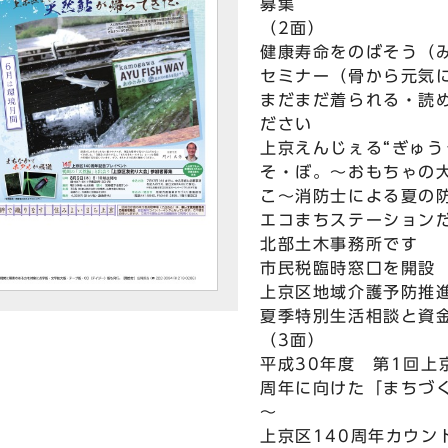
募集
（2面）
健康寿命をのばそう（
セミナー（骨から元気
まだまだ着られる・読
ださい
上京えんじぇる“ぎゅう
そ・ぼ。～おもちゃの
こ～消防士による夏の
エコまちステーション
北部土木事務所です
市民税臨時窓口を開設
上京区地域介護予防推
夏季特別生活相談と資
（3面）
平成30年度 第1回上
周年に向けた「まちづ
～
上京区140周年カウン