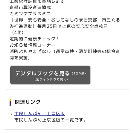
工業統計調査を実施します
京都市戦没者追悼式
カミングプラスミニ
「世界一安心安全・おもてなしのまち京都 市民ぐる
み推進運動」毎月25日は上京の安心安全点検日
（4面）
定期的に健康チェック！
お知らせ情報コーナー
消防よもやまばなし（通常点検・消防訓練等の総合査
閲を実施）
デジタルブックを見る
（12MB）
（別ウィンドウで開く）
関連リンク
市民しんぶん 上京区版
市民しんぶん上京区版の一覧です。