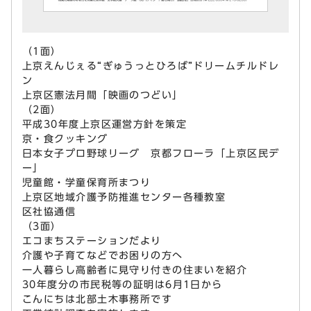
（1面）
上京えんじぇる“ぎゅうっとひろば”ドリームチルドレ
ン
上京区憲法月間「映画のつどい」
（2面）
平成30年度上京区運営方針を策定
京・食クッキング
日本女子プロ野球リーグ 京都フローラ「上京区民デ
ー」
児童館・学童保育所まつり
上京区地域介護予防推進センター各種教室
区社協通信
（3面）
エコまちステーションだより
介護や子育てなどでお困りの方へ
一人暮らし高齢者に見守り付きの住まいを紹介
30年度分の市民税等の証明は6月1日から
こんにちは北部土木事務所です