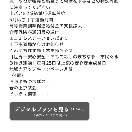
息子や役所職員を名乗って電話をするなどの特殊詐欺
に注意してください。
市バス52系統試行運転開始
5月は赤十字運動月間
高等職業訓練促進給付金の支援拡大
介護保険料通知書の送付
エコまちステーションだより
上下水道局からのお知らせ
こんにちは北部土木事務所です
「世界一安心安全・おもてなしのまち京都 市民ぐる
み推進運動」毎月25日は上京の安心安全点検日
地域力アップキャンペーン月間
（4面）
消防よもやまばなし
春の上京茶会
おしらせ情報コーナー
デジタルブックを見る
（12MB）
（別ウィンドウで開く）