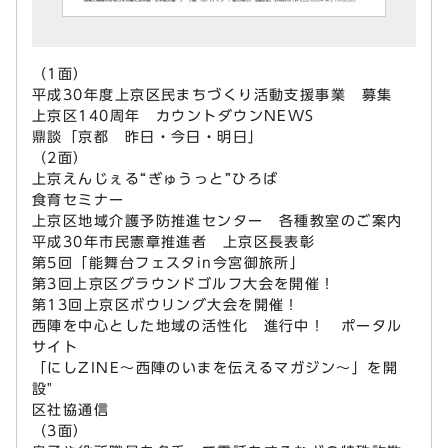
（1面）
平成30年度上京区民まちづくり活動支援事業 募集
上京区140周年 カウントダウンNEWS
鼎談「京都 昨日・今日・明日」
（2面）
上京えんじぇる“ぎゅうっと”ひろば
食育セミナー
上京区地域介護予防推進センター 各種教室のご案内
平成30年市民憲章推進者 上京区長表彰
第5回「能舞台フェスタin今宮御旅所」
第3回上京区グラウンドゴルフ大会を開催！
第13回上京区ボウリング大会を開催！
西陣を中心とした地域の活性化 進行中！ ポータル
サイト
「にしZINE～西陣のいまを伝えるマガジン～」を開
設"
区社協通信
（3面）