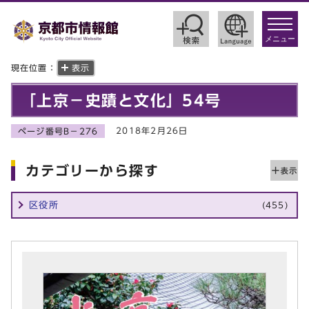
toggle
navigat
メニュー
現在位置：
表示
「上京－史蹟と文化」54号
2018年2月26日
ページ番号B－276
カテゴリーから探す
区役所
(455)