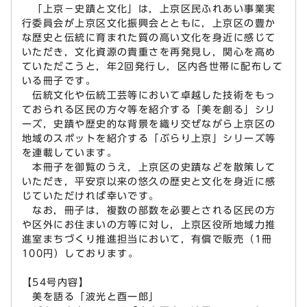
「上京－史蹟と文化」は，上京区民ふれあい事業実
行委員会が上京区文化振興会とともに，上京区の豊か
な歴史と伝統に育まれた質の高い文化を身近に感じて
いただき，文化資源の貴重さを再発見し，関心を高め
ていただこうと，年2回発行し，区内各世帯に配布して
いる冊子です。
伝統文化や伝統工芸等において卓越した技術をもっ
ておられる区民の方々等を紹介する「美を創る」シリ
ーズ，史蹟や歴史的な背景を織り交ぜながら上京区の
地域のスポットを紹介する「ぶらり上京」シリーズ等
を連載しています。
本冊子を御覧のうえ，上京区の史蹟などを散策して
いただき，平安京以来の悠久の歴史と文化を身近に感
じていただければ幸いです。
なお，冊子は，複数の部数を必要とされる区民の方
や区外にお住まいの方等に対し，上京区役所地域力推
進室まちづくり推進担当において，有償で販売（1冊
100円）しております。
【54号内容】
美を語る「波光と酉一郎」