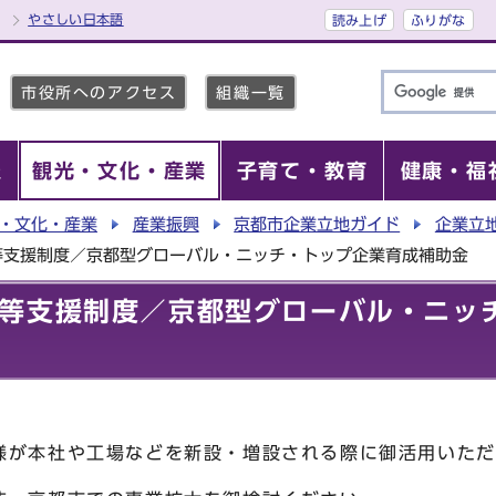
やさしい日本語
読み上げ
ふりがな
市役所へのアクセス
組織一覧
報
観光・文化・産業
子育て・教育
健康・福
・文化・産業
産業振興
京都市企業立地ガイド
企業立
等支援制度／京都型グローバル・ニッチ・トップ企業育成補助金
等支援制度／京都型グローバル・ニッ
様が本社や工場などを新設・増設される際に御活用いただ