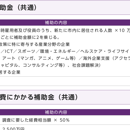
助金（共通）
補助の内容
時雇用者及び役員のうち、新たに市内に居住される人数 ×10 万
るごとに補助金額に2を乗じる。
業政策に特に寄与する産業分野の企業
／ICT／スポーツ／環境・エネルギー／ヘルスケア・ライフサイ
 アート（マンガ、アニメ、ゲーム等）／海外企業支援（アクセ
ャピタル、コンサルティング等）、社会課題解決）
入居する企業
費にかかる補助金（共通）
補助の内容
調査に要した経費相当額 × 50%
2,500万円