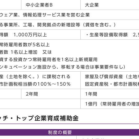
中小企業者B
大企業
ウェア業、情報処理サービス業を営む企業
る事業所、工場、開発拠点の新増設等（賃借を含む。）
額 1,000万円以上
・生産等設備取得額 2,
常時雇用者数が5名以上
者数 1名以上増加 又は
する投資かつ常時雇用者を1名以上新規雇用
ンキュベーション施設から、移転する場合は事業要件なし）
産（土地を除く。）に課税される
家屋及び償却資産（土地
市計画税相当額の100％～150％
固定資産税・都市計画税相
2年間
1年間
1億円（常時雇用者の増
ッチ・トップ企業育成補助金
制度の概要