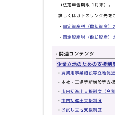
（法定申告期限 1月末）。
詳しくは以下のリンク先を
・
固定資産税（償却資産）
・
固定資産税（償却資産）
関連コンテンツ
企業立地のための支援制
賃貸用事業施設等立地促
本社・工場等新増設等支
市内初進出支援制度（令和
市内初進出支援制度
お試し立地支援制度