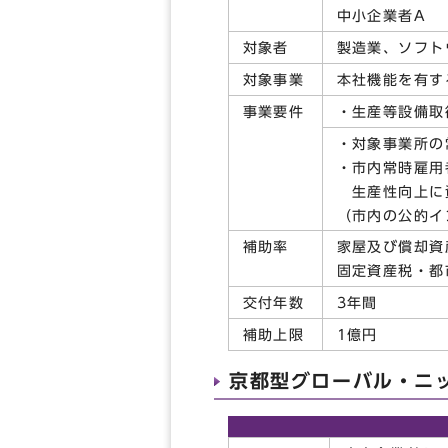
中小企業者A
対象者
製造業、ソフト
対象事業
本社機能を有す
事業要件
・生産等設備取得
・対象事業所の
・市内常時雇用
生産性向上に資
（市内の公的イ
補助率
家屋及び償却資
固定資産税・都
交付年数
3年間
補助上限
1億円
京都型グローバル・ニ