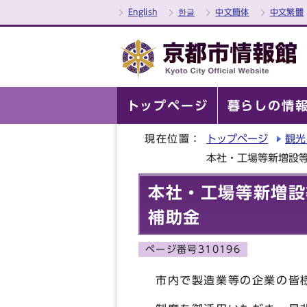
English
한글
中文簡体
中文繁體
トップページ
暮らしの情
現在位置：
トップページ
観光
本社・工場等新増設
本社・工場等新増設
補助金
ページ番号310196
市内で製造業等の企業の皆