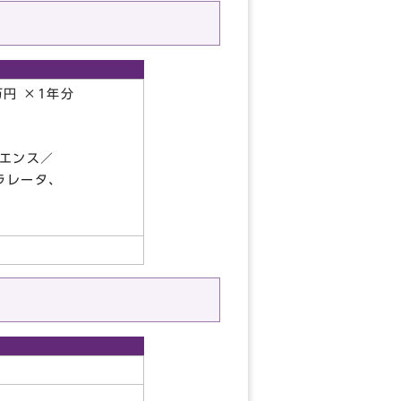
円 ×1年分
エンス／
ラレータ、