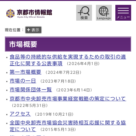
toggle
navigat
メニュー
現在位置：
表示
市場概要
食品等の持続的な供給を実現するための取引の適
正化に関する公表事項
（2026年4月1日）
第一市場概要
（2024年7月22日）
市場の一日
（2023年7月18日）
市場関係団体一覧
（2023年6月14日）
京都市中央卸売市場事業経営戦略の策定について
（2022年5月31日）
アクセス
（2019年10月21日）
全国中央卸売市場協会災害時相互応援に関する協
定について
（2015年5月13日）