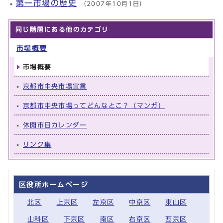
第一市場の歴史
（2007年10月1日）
同じ階層にある他のカテゴリ
市場概要
市場概要
京都市中央市場宣言
京都市中央市場ってどんなとこ？（マンガ）
休開市日カレンダー
リンク集
区役所ホームページ
北区
上京区
左京区
中京区
東山区
山科区
下京区
南区
右京区
西京区